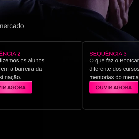
 mercado
ÊNCIA 2
SEQUÊNCIA 3
fizemos os alunos
O que faz o Bootca
em a barreira da
diferente dos curso
stinação.
mentorias do merca
IR AGORA
OUVIR AGORA