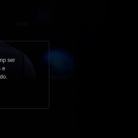
mp ser
s e
do.