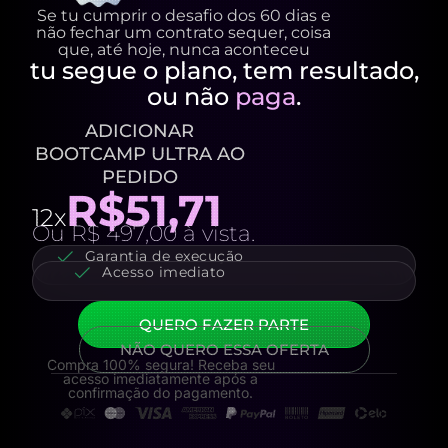
Se tu cumprir o desafio dos 60 dias e
não fechar um contrato sequer, coisa
que, até hoje, nunca aconteceu
tu segue o plano, tem resultado,
ou não
paga
.
ADICIONAR
BOOTCAMP ULTRA AO
PEDIDO
R$51,71
12x
Ou R$ 497,00 à vista.
Garantia de execução
Acesso imediato
QUERO FAZER PARTE
NÃO QUERO ESSA OFERTA
Compra 100% segura! Receba seu
acesso imediatamente após a
confirmação do pagamento.