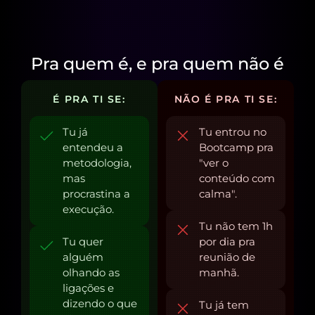
Pra quem é, e pra quem não é
É PRA TI SE:
NÃO É PRA TI SE:
Tu já
Tu entrou no
entendeu a
Bootcamp pra
metodologia,
"ver o
mas
conteúdo com
procrastina a
calma".
execução.
Tu não tem 1h
Tu quer
por dia pra
alguém
reunião de
olhando as
manhã.
ligações e
dizendo o que
Tu já tem