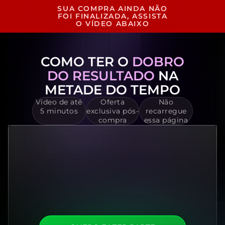
SUA COMPRA AINDA NÃO
FOI FINALIZADA, ASSISTA
O VÍDEO ABAIXO
COMO TER O
DOBRO
DO RESULTADO
NA
METADE DO TEMPO
Vídeo de até
Oferta
Não
5 minutos
exclusiva pós-
recarregue
compra
essa página