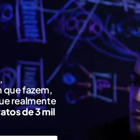
,
m que fazem,
ue realmente
atos de 3 mil