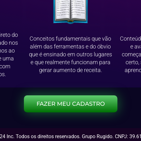
ireto do
Conceitos fundamentais que vão
Conteúdo
ado nos
além das ferramentas e do óbvio
e av
mos ao
que é ensinado em outros lugares
começan
de uma
e que realmente funcionam para
certo,
 com
gerar aumento de receita.
aprend
os.
FAZER MEU CADASTRO
24 Inc. Todos os direitos reservados. Grupo Rugido. CNPJ: 39.